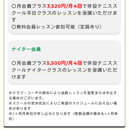
〇月会費プラス
3,520円/月4回
で併設テニスス
クール
平日クラスのレッスン
を受講いただけま
す
〇無料会員レッスン参加可能（定員あり）
ナイター会員
〇月会費プラス
5,500円/月4回
で併設テニスス
クール
ナイタークラスのレッスン
を受講いただ
けます
※クラブ・コーチの都合により会員レッスンを変更または中止す
る場合がございます。
※スクールの空き状況によりご希望のスケジュールに沿えない場
合があります
※2ヶ月月単位の申し込みとなります（複数受講の場合も2ヶ月単
位）